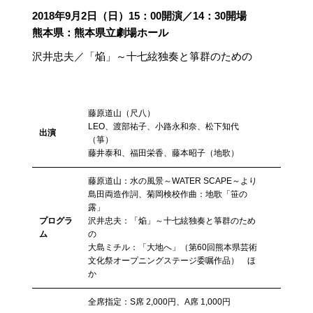
2018年9月2日（日）15：00開演／14：30開場
熊本県：熊本県立劇場ホール
沢井忠夫／「焔」～十七絃独奏と箏群のための
藤原道山（尺八）
LEO、渡部祐子、小路永和奈、松下知代
出演
（箏）
藤井泰和、福田栄香、藤本昭子（地歌）
藤原道山：水の風景～WATER SCAPE～より
島田両造作詞、菊岡検校作曲：地歌「笹の
露」
プログラ
沢井忠夫：「焔」～十七絃独奏と箏群のため
ム
の
大島ミチル：「大地へ」（第60回熊本県芸術
文化祭オープニングステージ委嘱作品） ほ
か
全席指定：S席 2,000円、A席 1,000円