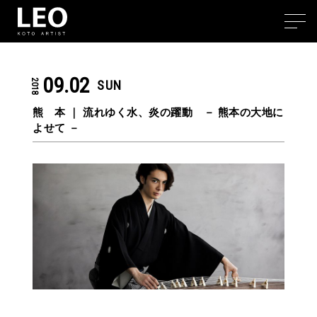
09.02
2018
SUN
熊 本 ｜
流れゆく水、炎の躍動 － 熊本の大地に
よせて －