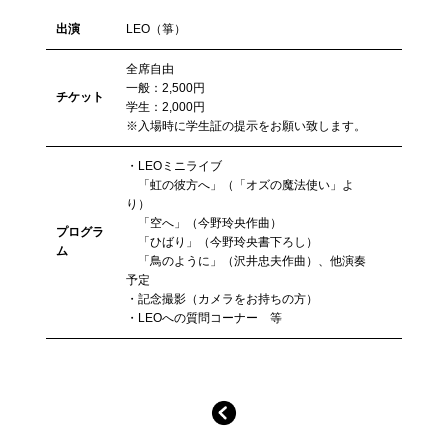
出演
LEO（箏）
全席自由
一般：2,500円
チケット
学生：2,000円
※入場時に学生証の提示をお願い致します。
・LEOミニライブ
「虹の彼方へ」（「オズの魔法使い」よ
り）
「空へ」（今野玲央作曲）
プログラ
「ひばり」（今野玲央書下ろし）
ム
「鳥のように」（沢井忠夫作曲）、他演奏
予定
・記念撮影（カメラをお持ちの方）
・LEOへの質問コーナー 等