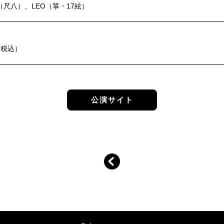
尺八）、LEO（箏・17絃）
円（税込）
公演サイト