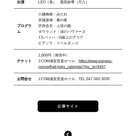
出演
LEO（箏）、黒田鈴尊（尺八）
八橋検校：みだれ
宮城道雄：春の夜
プログラ
沢井忠夫：上弦の曲
ム
ダウランド：涙のパヴァーヌ
J.S.バッハ：G線上のアリア
ピアソラ：リベルタンゴ
1,000円（発売中）
チケット
J:COM浦安音楽ホール：
https://www.urayasu-
concerthall.jp/ev_calendar/?mc_id=9497
お問合せ
J:COM浦安音楽ホール TEL.047-382-3035
公演サイト