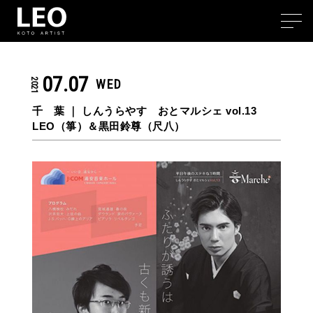
07.07
2021
WED
千 葉 ｜
しんうらやす おとマルシェ vol.13
LEO（箏）＆黒田鈴尊（尺八）