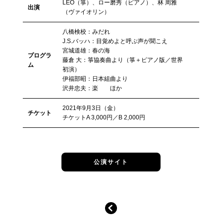
LEO（箏）、ロー磨秀（ピアノ）、林 周雅
出演
（ヴァイオリン）
八橋検校：みだれ
J.S.バッハ：目覚めよと呼ぶ声が聞こえ
宮城道雄：春の海
プログラ
藤倉 大：箏協奏曲より（箏＋ピアノ版／世界
ム
初演）
伊福部昭：日本組曲より
沢井忠夫：楽 ほか
2021年9月3日（金）
チケット
チケットA 3,000円／B 2,000円
公演サイト