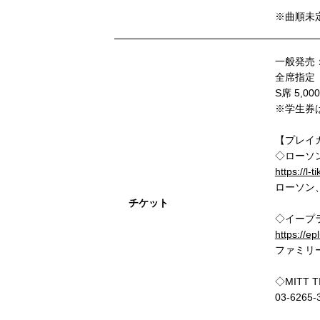
※曲順未
一般発売
全席指定
S席 5,0
※学生券
【プレイ
◇ローソ
https://l-
ローソン
チケット
◇イープ
https://ep
ファミリ
◇MITT T
03-626