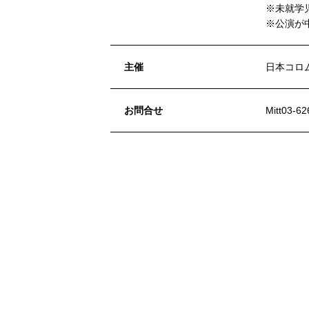
※未就学
※公演が
主催
日本コロ
お問合せ
Mitt03-