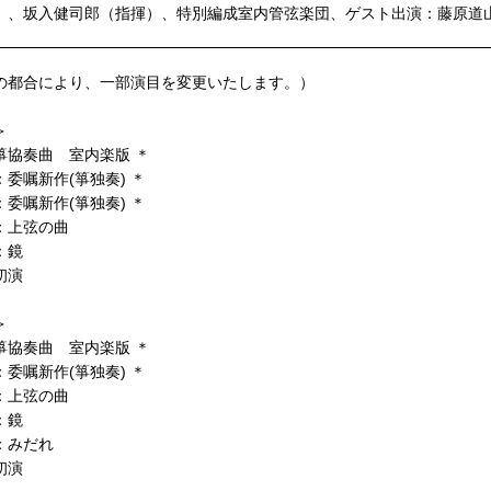
箏）、坂入健司郎（指揮）、特別編成室内管弦楽団、ゲスト出演：藤原道
の都合により、一部演目を変更いたします。）
＞
箏協奏曲 室内楽版 ＊
委嘱新作(箏独奏) ＊
委嘱新作(箏独奏) ＊
：上弦の曲
：鏡
初演
＞
箏協奏曲 室内楽版 ＊
委嘱新作(箏独奏) ＊
：上弦の曲
：鏡
：みだれ
初演