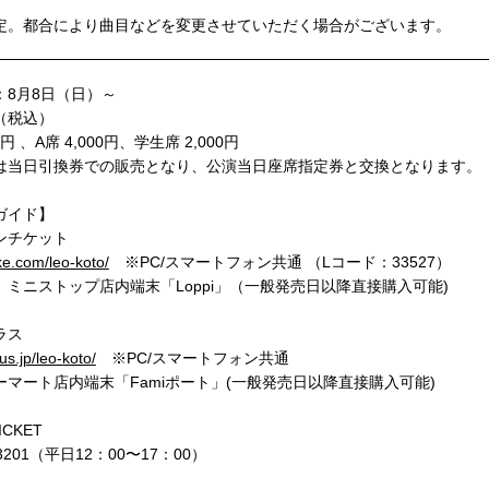
定。都合により曲目などを変更させていただく場合がございます。
：8月8日（日）～
（税込）
00円 、A席 4,000円、学生席 2,000円
は当日引換券での販売となり、公演当日座席指定券と交換となります。
ガイド】
ンチケット
tike.com/leo-koto/
※PC/スマートフォン共通 （Lコード：33527）
、ミニストップ店内端末「Loppi」（一般発売日以降直接購入可能)
ラス
lus.jp/leo-koto/
※PC/スマートフォン共通
ーマート店内端末「Famiポート」(一般発売日以降直接購入可能)
ICKET
5-3201（平日12：00〜17：00）