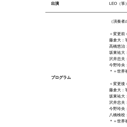
出演
LEO（
（演奏者
＜変更前
藤倉大：
高橋悠治：
坂東祐大：
沢井忠夫
今野玲央
＊＝世界
プログラム
＜変更後
藤倉大：
坂東祐大：
沢井忠夫
今野玲央
八橋検校
＊＝世界