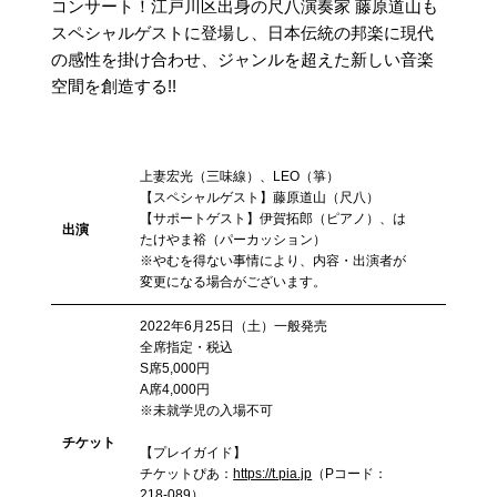
コンサート！江戸川区出身の尺八演奏家 藤原道山も
スペシャルゲストに登場し、日本伝統の邦楽に現代
の感性を掛け合わせ、ジャンルを超えた新しい音楽
空間を創造する!!
上妻宏光（三味線）、LEO（箏）
【スペシャルゲスト】藤原道山（尺八）
【サポートゲスト】伊賀拓郎（ピアノ）、は
出演
たけやま裕（パーカッション）
※やむを得ない事情により、内容・出演者が
変更になる場合がございます。
2022年6月25日（土）一般発売
全席指定・税込
S席5,000円
A席4,000円
※未就学児の入場不可
チケット
【プレイガイド】
チケットぴあ：
https://t.pia.jp
（Pコード：
218-089）