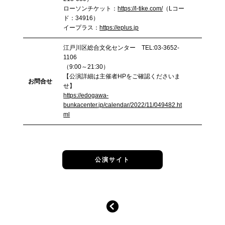
ローソンチケット：
https://l-tike.com/
（Lコー
ド：34916）
イープラス：
https://eplus.jp
江戸川区総合文化センター TEL:03-3652-
1106
（9:00～21:30）
【公演詳細は主催者HPをご確認くださいま
お問合せ
せ】
https://edogawa-
bunkacenter.jp/calendar/2022/11/049482.ht
ml
公演サイト