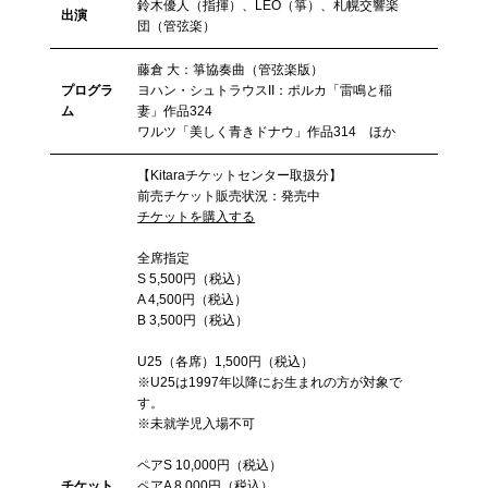
鈴木優人（指揮）、LEO（箏）、札幌交響楽
出演
団（管弦楽）
藤倉 大：箏協奏曲（管弦楽版）
プログラ
ヨハン・シュトラウスII：ポルカ「雷鳴と稲
ム
妻」作品324
ワルツ「美しく青きドナウ」作品314 ほか
【Kitaraチケットセンター取扱分】
前売チケット販売状況：発売中
チケットを購入する
全席指定
S 5,500円（税込）
A 4,500円（税込）
B 3,500円（税込）
U25（各席）1,500円（税込）
※U25は1997年以降にお生まれの方が対象で
す。
※未就学児入場不可
ペアS 10,000円（税込）
チケット
ペアA 8,000円（税込）