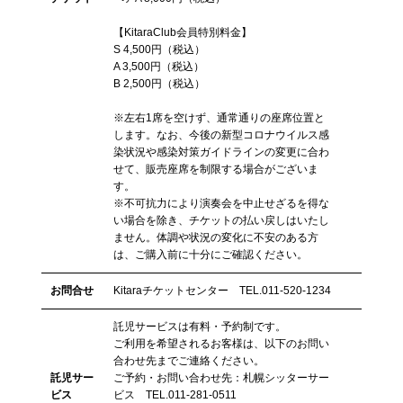
【KitaraClub会員特別料金】
S 4,500円（税込）
A 3,500円（税込）
B 2,500円（税込）
※左右1席を空けず、通常通りの座席位置と
します。なお、今後の新型コロナウイルス感
染状況や感染対策ガイドラインの変更に合わ
せて、販売座席を制限する場合がございま
す。
※不可抗力により演奏会を中止せざるを得な
い場合を除き、チケットの払い戻しはいたし
ません。体調や状況の変化に不安のある方
は、ご購入前に十分にご確認ください。
お問合せ
Kitaraチケットセンター TEL.011-520-1234
託児サービスは有料・予約制です。
ご利用を希望されるお客様は、以下のお問い
合わせ先までご連絡ください。
託児サー
ご予約・お問い合わせ先：札幌シッターサー
ビス
ビス TEL.011-281-0511