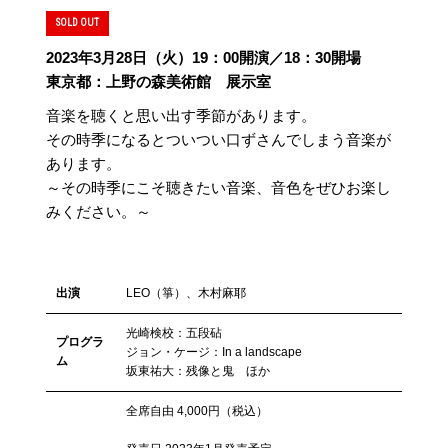
SOLD OUT
2023年3月28日（火）19：00開演／18：30開場
東京都：上野の森美術館 展示室
音楽を聴くと思い出す季節があります。
その時季になるとついつい口ずさんでしまう音楽が
あります。
～その時季にこそ聴きたい音楽、音色をぜひお楽し
みください。～
出演
LEO（箏）、木村麻耶
光崎検校：五段砧
プログラ
ジョン・ケージ：In a landscape
ム
坂東祐大：残像と鬼 ほか
全席自由 4,000円（税込）