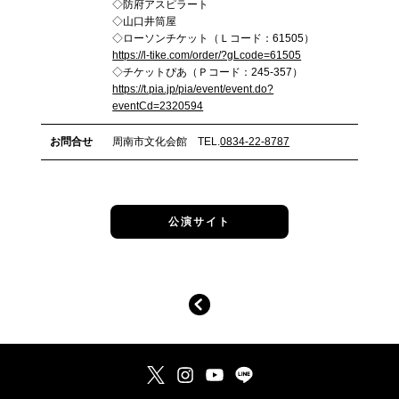
◇防府アスピラート
◇山口井筒屋
◇ローソンチケット（Ｌコード：61505）
https://l-tike.com/order/?gLcode=61505
◇チケットぴあ（Ｐコード：245-357）
https://t.pia.jp/pia/event/event.do?
eventCd=2320594
お問合せ
周南市文化会館 TEL.
0834-22-8787
公演サイト