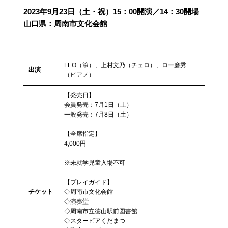
2023年9月23日（土・祝）15：00開演／14：30開場
山口県：周南市文化会館
LEO（箏）、上村文乃（チェロ）、ロー磨秀
出演
（ピアノ）
【発売日】
会員発売：7月1日（土）
一般発売：7月8日（土）
【全席指定】
4,000円
※未就学児童入場不可
【プレイガイド】
チケット
◇周南市文化会館
◇演奏堂
◇周南市立徳山駅前図書館
◇スターピアくだまつ