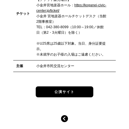
小金井宮地楽器ホール：
https://koganei-civic-
center.jp/ticket/
チケット
小金井 宮地楽器ホールチケットデスク（当館
2階事務室）
TEL：042-380-8099（10:00～19:00／休館
日（第2・3火曜日）を除く）
※U25席は25歳以下対象。当日、身分証要提
示。
※未就学のお子様の入場はご遠慮ください。
主催
小金井市民交流センター
公演サイト