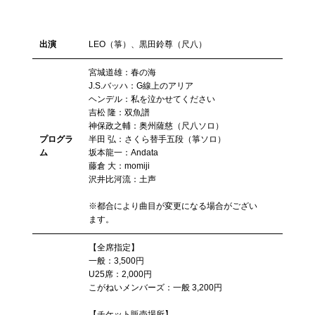
出演
LEO（箏）、黒田鈴尊（尺八）
宮城道雄：春の海
J.S.バッハ：G線上のアリア
ヘンデル：私を泣かせてください
吉松 隆：双魚譜
神保政之輔：奥州薩慈（尺八ソロ）
プログラ
半田 弘：さくら替手五段（箏ソロ）
ム
坂本龍一：Andata
藤倉 大：momiji
沢井比河流：土声
※都合により曲目が変更になる場合がござい
ます。
【全席指定】
一般：3,500円
U25席：2,000円
こがねいメンバーズ：一般 3,200円
【チケット販売場所】