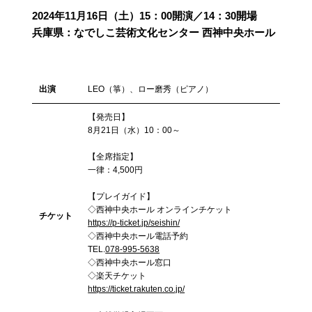
2024年11月16日（土）15：00開演／14：30開場
兵庫県：なでしこ芸術文化センター 西神中央ホール
出演
LEO（箏）、ロー磨秀（ピアノ）
【発売日】
8月21日（水）10：00～
【全席指定】
一律：4,500円
【プレイガイド】
◇西神中央ホール オンラインチケット
チケット
https://p-ticket.jp/seishin/
◇西神中央ホール電話予約
TEL.
078-995-5638
◇西神中央ホール窓口
◇楽天チケット
https://ticket.rakuten.co.jp/