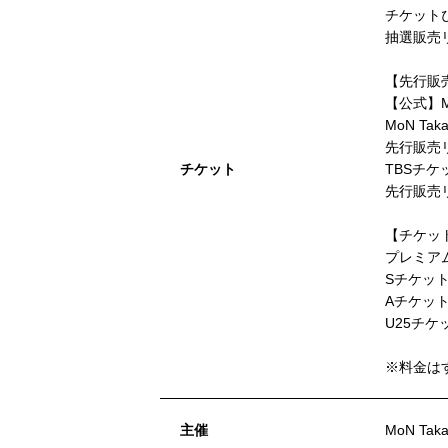
チケットぴ
抽選販売
【先行販
【公式】M
MoN Ta
先行販売
チケット
TBSチケ
先行販売
【チケッ
プレミアム
Sチケット
Aチケット
U25チケ
※料金は
主催
MoN Taka