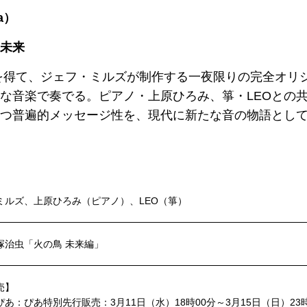
a）
未来
を得て、ジェフ・ミルズが制作する一夜限りの完全オリ
な音楽で奏でる。ピアノ・上原ひろみ、箏・LEOとの
つ普遍的メッセージ性を、現代に新たな音の物語とし
ミルズ、上原ひろみ（ピアノ）、LEO（箏）
塚治虫「火の鳥 未来編」
売】
あ：ぴあ特別先行販売：3月11日（水）18時00分～3月15日（日）23時