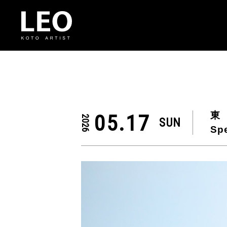
東
05.17
2026
SUN
Sp