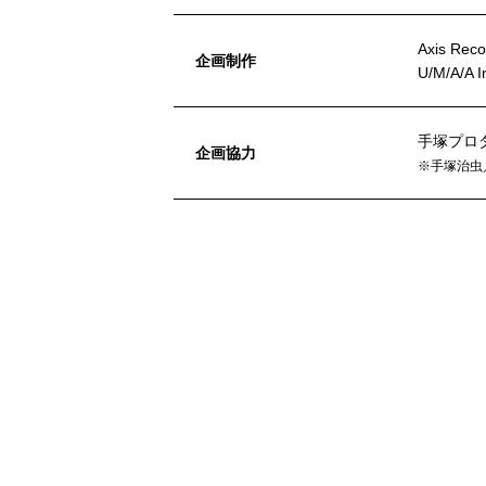
Axis Reco
企画制作
U/M/A/A I
手塚プロ
企画協力
※手塚治虫